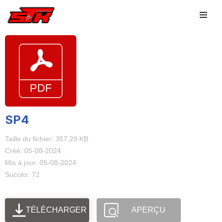
Aller
au
contenu
SP4
Taille du fichier: 357.29 KB
Créé: 05-08-2024
Mis à jour: 05-08-2024
Succès: 72
TÉLÉCHARGER
APERÇU