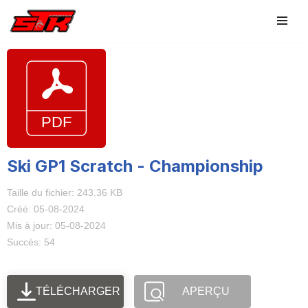
Aller
au
contenu
Ski GP1 Scratch - Championship
Taille du fichier: 243.36 KB
Créé: 05-08-2024
Mis à jour: 05-08-2024
Succès: 54
TÉLÉCHARGER
APERÇU