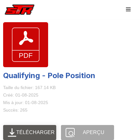
Aller
au
contenu
Qualifying - Pole Position
Taille du fichier: 167.14 KB
Créé: 01-08-2025
Mis à jour: 01-08-2025
Succès: 265
TÉLÉCHARGER
APERÇU