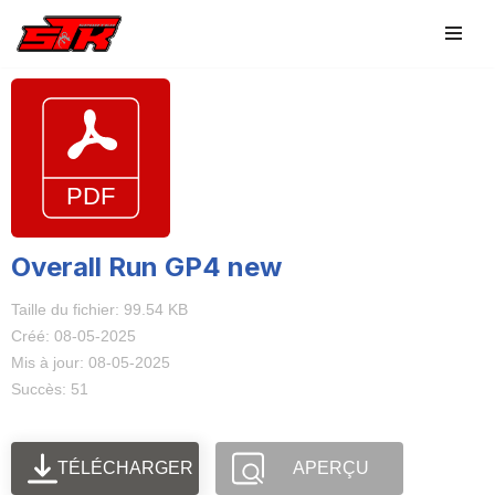
Aller
au
contenu
Overall Run GP4 new
Taille du fichier: 99.54 KB
Créé: 08-05-2025
Mis à jour: 08-05-2025
Succès: 51
TÉLÉCHARGER
APERÇU