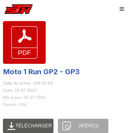
Aller
au
contenu
Moto 1 Run GP2 - GP3
Taille du fichier: 208.58 KB
Créé: 25-07-2024
Mis à jour: 25-07-2024
Succès: 134
TÉLÉCHARGER
APERÇU