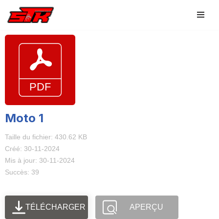
Aller
au
contenu
Moto 1
Taille du fichier: 430.62 KB
Créé: 30-11-2024
Mis à jour: 30-11-2024
Succès: 39
TÉLÉCHARGER
APERÇU