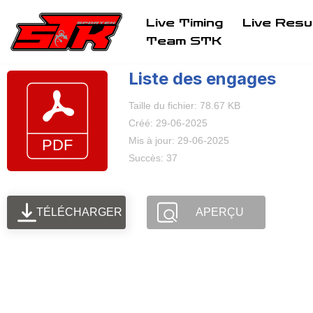
Live Timing
Live Resu
Aller
Team STK
au
Liste des engages
contenu
Taille du fichier: 78.67 KB
Créé: 29-06-2025
Mis à jour: 29-06-2025
Succès: 37
TÉLÉCHARGER
APERÇU