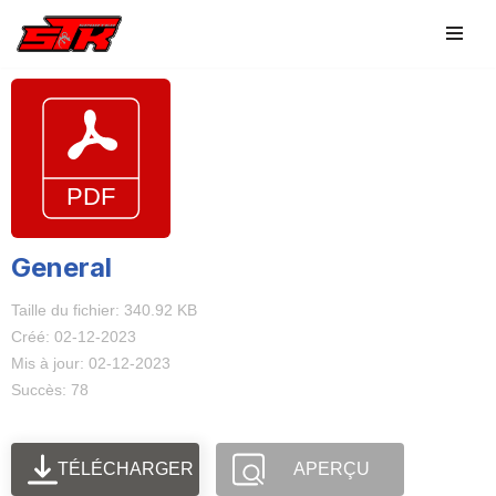
Aller
au
contenu
General
Taille du fichier: 340.92 KB
Créé: 02-12-2023
Mis à jour: 02-12-2023
Succès: 78
TÉLÉCHARGER
APERÇU