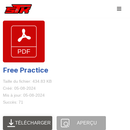
Aller
au
contenu
Free Practice
Taille du fichier: 434.83 KB
Créé: 05-08-2024
Mis à jour: 05-08-2024
Succès: 71
TÉLÉCHARGER
APERÇU