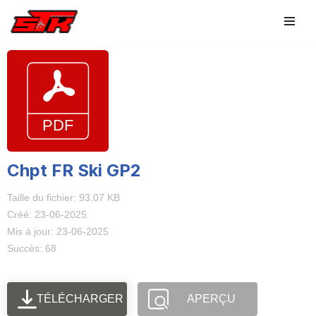
Aller
au
contenu
Chpt FR Ski GP2
Taille du fichier: 93.07 KB
Créé: 23-06-2025
Mis à jour: 23-06-2025
Succès: 68
TÉLÉCHARGER
APERÇU