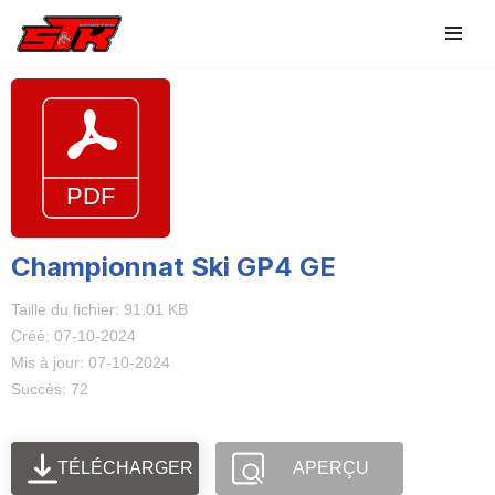
Aller
au
contenu
Championnat Ski GP4 GE
Taille du fichier: 91.01 KB
Créé: 07-10-2024
Mis à jour: 07-10-2024
Succès: 72
TÉLÉCHARGER
APERÇU