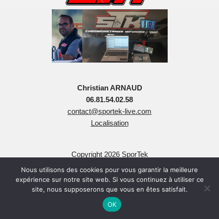
Christian ARNAUD
06.81.54.02.58
contact@sportek-live.com
Localisation
Copyright 2026 SporTek
Tous Droits Réservés
Nous utilisons des cookies pour vous garantir la meilleure
expérience sur notre site web. Si vous continuez à utiliser ce
site, nous supposerons que vous en êtes satisfait.
OK
Neve
| Propulsé par
WordPress