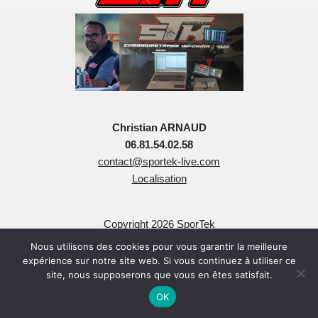
Christian ARNAUD
06.81.54.02.58
contact@sportek-live.com
Localisation
Copyright 2026 SporTek
Tous Droits Réservés
Nous utilisons des cookies pour vous garantir la meilleure
expérience sur notre site web. Si vous continuez à utiliser ce
site, nous supposerons que vous en êtes satisfait.
OK
Neve
| Propulsé par
WordPress