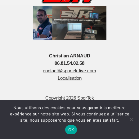
Christian ARNAUD
06.81.54.02.58
contact@sportek-live.com
Localisation
Copyright 2026 SporTek
Tous Droits Réservés
Nous utilisons des cookies pour vous garantir la meilleure
expérience sur notre site web. Si vous continuez à utiliser ce
site, nous supposerons que vous en êtes satisfait.
OK
Neve
| Propulsé par
WordPress