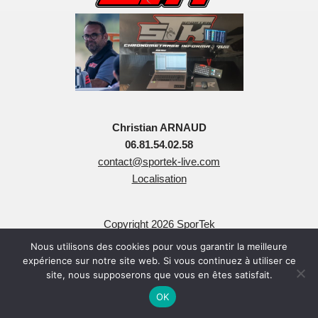
Christian ARNAUD
06.81.54.02.58
contact@sportek-live.com
Localisation
Copyright 2026 SporTek
Tous Droits Réservés
Nous utilisons des cookies pour vous garantir la meilleure
expérience sur notre site web. Si vous continuez à utiliser ce
site, nous supposerons que vous en êtes satisfait.
OK
Neve
| Propulsé par
WordPress