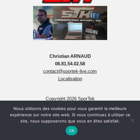
Christian ARNAUD
06.81.54.02.58
contact@sportek-live.com
Localisation
Copyright 2026 SporTek
Tous Droits Réservés
Nous utilisons des cookies pour vous garantir la meilleure
expérience sur notre site web. Si vous continuez à utiliser ce
site, nous supposerons que vous en êtes satisfait.
OK
Neve
| Propulsé par
WordPress