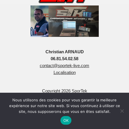
Christian ARNAUD
06.81.54.02.58
contact@sportek-live.com
Localisation
Copyright 2026 SporTek
Tous Droits Réservés
Nous utilisons des cookies pour vous garantir la meilleure
expérience sur notre site web. Si vous continuez à utiliser ce
site, nous supposerons que vous en êtes satisfait.
OK
Neve
| Propulsé par
WordPress