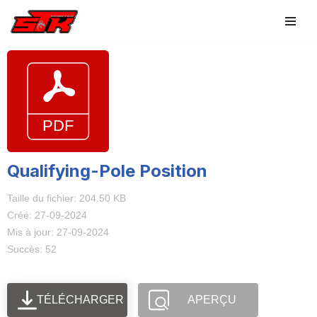
Aller
au
contenu
Qualifying-Pole Position
Taille du fichier: 204.50 KB
Créé: 27-09-2024
Mis à jour: 27-09-2024
Succès: 52
TÉLÉCHARGER
APERÇU