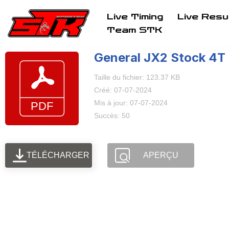
Live Timing
Live Resu
Aller
Team STK
au
General JX2 Stock 4T
contenu
Taille du fichier: 123.37 KB
Créé: 07-07-2024
Mis à jour: 07-07-2024
Succès: 50
TÉLÉCHARGER
APERÇU