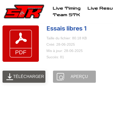
Live Timing
Live Resu
Aller
Team STK
au
Essais libres 1
contenu
Taille du fichier: 80.18 KB
Créé: 28-06-2025
Mis à jour: 28-06-2025
Succès: 81
TÉLÉCHARGER
APERÇU