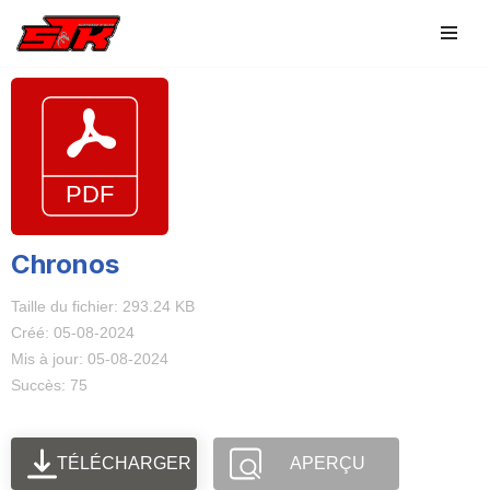
Aller
au
contenu
Chronos
Taille du fichier: 293.24 KB
Créé: 05-08-2024
Mis à jour: 05-08-2024
Succès: 75
TÉLÉCHARGER
APERÇU