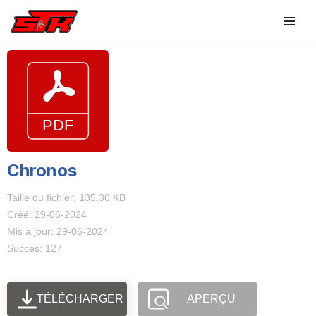
Aller
au
contenu
Chronos
Taille du fichier: 135.30 KB
Créé: 29-06-2024
Mis à jour: 29-06-2024
Succès: 127
TÉLÉCHARGER
APERÇU