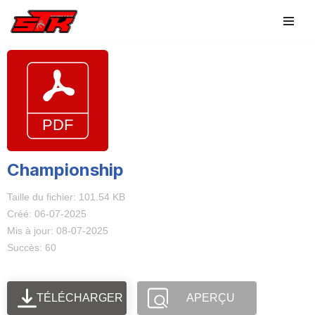
Aller
au
contenu
Championship
Taille du fichier: 101.54 KB
Créé: 06-07-2025
Mis à jour: 08-07-2025
Succès: 60
TÉLÉCHARGER
APERÇU