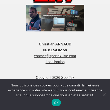
Christian ARNAUD
06.81.54.02.58
contact@sportek-live.com
Localisation
Copyright 2026 SporTek
Tous Droits Réservés
Nous utilisons des cookies pour vous garantir la meilleure
expérience sur notre site web. Si vous continuez à utiliser ce
site, nous supposerons que vous en êtes satisfait.
OK
Neve
| Propulsé par
WordPress