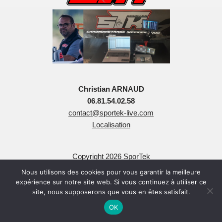
Christian ARNAUD
06.81.54.02.58
contact@sportek-live.com
Localisation
Copyright 2026 SporTek
Tous Droits Réservés
Nous utilisons des cookies pour vous garantir la meilleure
expérience sur notre site web. Si vous continuez à utiliser ce
site, nous supposerons que vous en êtes satisfait.
OK
Neve
| Propulsé par
WordPress