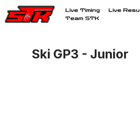
Live Timing
Live Resu
Aller
Team STK
au
contenu
Ski GP3 - Junior