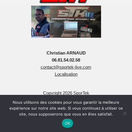
Christian ARNAUD
06.81.54.02.58
contact@sportek-live.com
Localisation
Copyright 2026 SporTek
Tous Droits Réservés
Nous utilisons des cookies pour vous garantir la meilleure
expérience sur notre site web. Si vous continuez à utiliser ce
site, nous supposerons que vous en êtes satisfait.
OK
Neve
| Propulsé par
WordPress