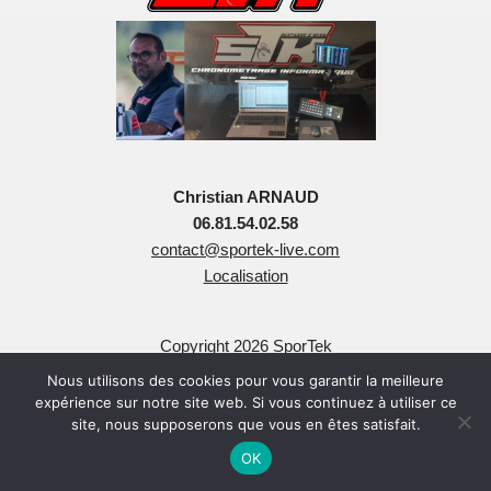
Christian ARNAUD
06.81.54.02.58
contact@sportek-live.com
Localisation
Copyright 2026 SporTek
Tous Droits Réservés
Nous utilisons des cookies pour vous garantir la meilleure
expérience sur notre site web. Si vous continuez à utiliser ce
site, nous supposerons que vous en êtes satisfait.
OK
Neve
| Propulsé par
WordPress