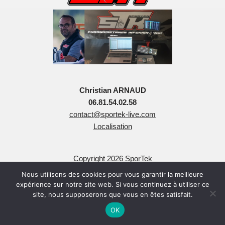
Christian ARNAUD
06.81.54.02.58
contact@sportek-live.com
Localisation
Copyright 2026 SporTek
Tous Droits Réservés
Nous utilisons des cookies pour vous garantir la meilleure
expérience sur notre site web. Si vous continuez à utiliser ce
site, nous supposerons que vous en êtes satisfait.
OK
Neve
| Propulsé par
WordPress