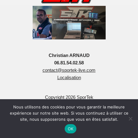
Christian ARNAUD
06.81.54.02.58
contact@sportek-live.com
Localisation
Copyright 2026 SporTek
Tous Droits Réservés
Nous utilisons des cookies pour vous garantir la meilleure
expérience sur notre site web. Si vous continuez à utiliser ce
site, nous supposerons que vous en êtes satisfait.
OK
Neve
| Propulsé par
WordPress