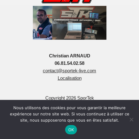
Christian ARNAUD
06.81.54.02.58
contact@sportek-live.com
Localisation
Copyright 2026 SporTek
Tous Droits Réservés
Nous utilisons des cookies pour vous garantir la meilleure
expérience sur notre site web. Si vous continuez à utiliser ce
site, nous supposerons que vous en êtes satisfait.
OK
Neve
| Propulsé par
WordPress