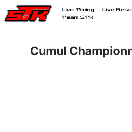
Live Timing
Live Resu
Aller
Team STK
au
contenu
Cumul Championn