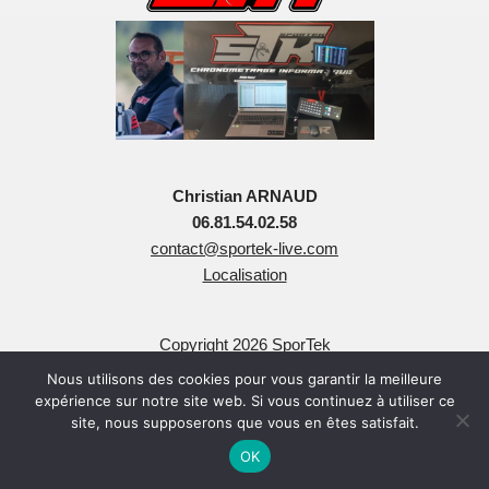
Christian ARNAUD
06.81.54.02.58
contact@sportek-live.com
Localisation
Copyright 2026 SporTek
Tous Droits Réservés
Nous utilisons des cookies pour vous garantir la meilleure
expérience sur notre site web. Si vous continuez à utiliser ce
site, nous supposerons que vous en êtes satisfait.
OK
Neve
| Propulsé par
WordPress